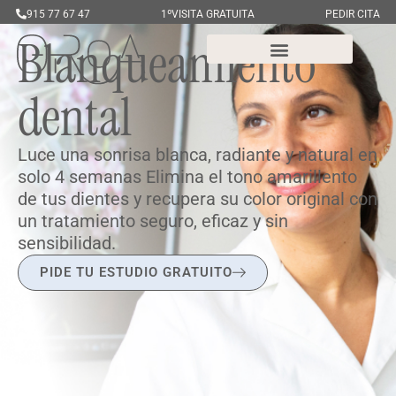
915 77 67 47
1ºVISITA GRATUITA
PEDIR CITA
Blanqueamiento
dental
Luce una sonrisa blanca, radiante y natural en
solo 4 semanas Elimina el tono amarillento
de tus dientes y recupera su color original con
un tratamiento seguro, eficaz y sin
sensibilidad.
PIDE TU ESTUDIO GRATUITO