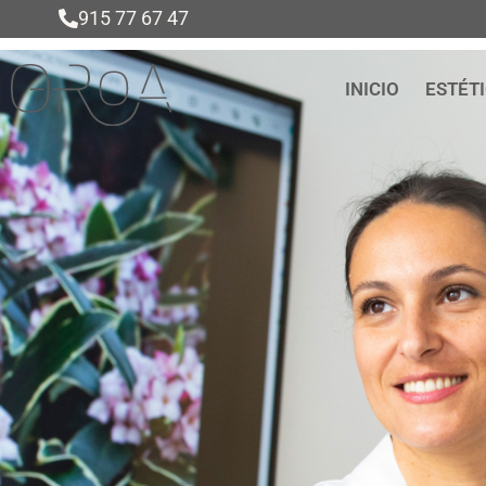
915 77 67 47
INICIO
ESTÉT