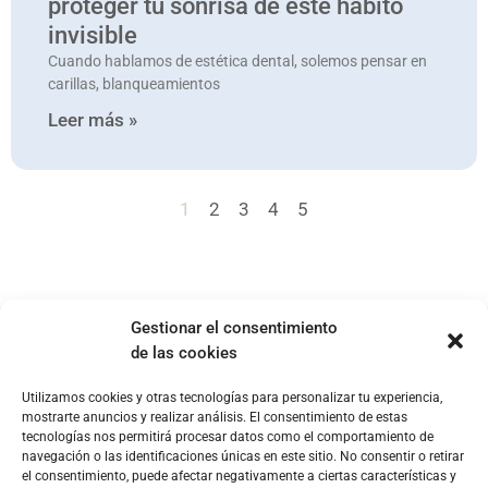
proteger tu sonrisa de este hábito
invisible
Cuando hablamos de estética dental, solemos pensar en
carillas, blanqueamientos
Leer más »
1
2
3
4
5
Gestionar el consentimiento
de las cookies
Utilizamos cookies y otras tecnologías para personalizar tu experiencia,
EMPRESA
SERVICIOS
POLÍTICAS
mostrarte anuncios y realizar análisis. El consentimiento de estas
paciente@clinicaoroa.com
Quienes
Microcarillas
Aviso legal
tecnologías nos permitirá procesar datos como el comportamiento de
somos
dentales
navegación o las identificaciones únicas en este sitio. No consentir o retirar
915 77
Política de
el consentimiento, puede afectar negativamente a ciertas características y
67 47