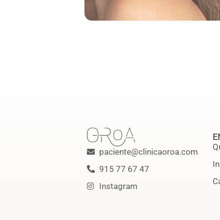
E
Q
paciente@clinicaoroa.com
I
915 77 67 47
C
Instagram