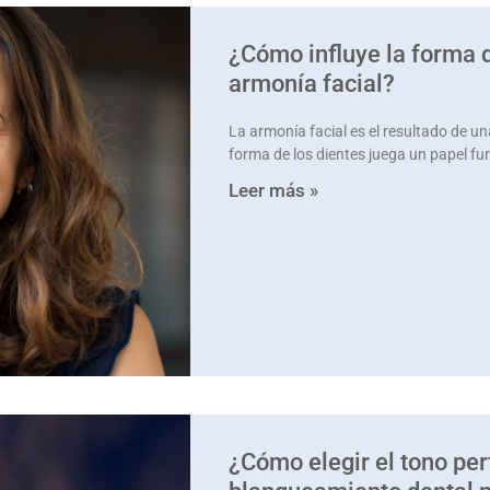
¿Cómo influye la forma d
armonía facial?
La armonía facial es el resultado de un
forma de los dientes juega un papel fu
Leer más »
¿Cómo elegir el tono per