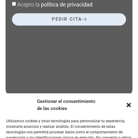
Acepto la
política de privacidad
PEDIR CITA
Gestionar el consentimiento
de las cookies
Utilizamos cookies y otras tecnologías para personalizar tu experiencia,
EMPRESA
SERVICIOS
POLÍTICAS
mostrarte anuncios y realizar análisis. El consentimiento de estas
paciente@clinicaoroa.com
Quienes
Microcarillas
Aviso legal
tecnologías nos permitirá procesar datos como el comportamiento de
somos
dentales
navegación o las identificaciones únicas en este sitio. No consentir o retirar