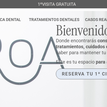
1ºVISITA GRATUITA
ICA DENTAL
TRATAMIENTOS DENTALES
CASOS REA
Bienvenid
Donde encontrarás
cons
tratamientos, cuidados 
saber para mantener tu b
Este es tu espacio
para 
RESERVA TU 1ª C