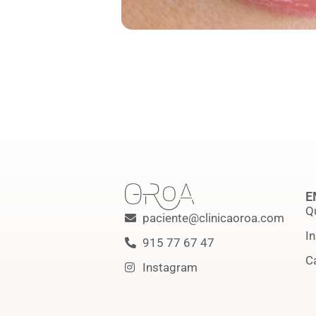
E
Q
paciente@clinicaoroa.com
I
915 77 67 47
C
Instagram