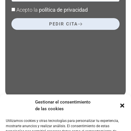
Acepto la
política de privacidad
PEDIR CITA
Gestionar el consentimiento
de las cookies
Utilizamos cookies y otras tecnologías para personalizar tu experiencia,
EMPRESA
SERVICIOS
POLÍTICAS
mostrarte anuncios y realizar análisis. El consentimiento de estas
paciente@clinicaoroa.com
Quienes
Microcarillas
Aviso legal