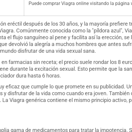
Puede comprar Viagra online visitando la página
 eréctil después de los 30 años, y la mayoría prefiere tr
la Viagra. Comúnmente conocida como la "píldora azul", V
nta el flujo sanguíneo al pene y facilita así la erección, 
, que devolvió la alegría a muchos hombres que antes suf
 mundo disfrutar de una vida sexual sana.
 en farmacias sin receta; el precio suele rondar los 8 eu
pene durante la excitación sexual. Esto permite que la sa
ciador dura hasta 6 horas.
muy eficaz que cumple lo que promete en su publicidad. U
y disfrutar de la vida como cuando era joven. También 
r. La Viagra genérica contiene el mismo principio activo
plia gama de medicamentos para tratar la impotencia. S