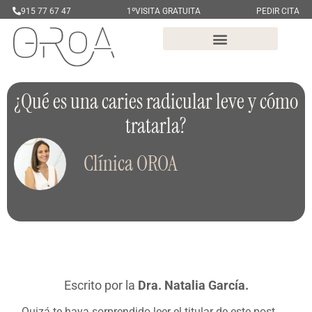
915 77 67 47
1ºVISITA GRATUITA
PEDIR CITA
¿Qué es una caries radicular leve y cómo
tratarla?
Clínica OROA
Escrito por la
Dra. Natalia García.
Quizá te haya sorprendido leer el titular de este post.