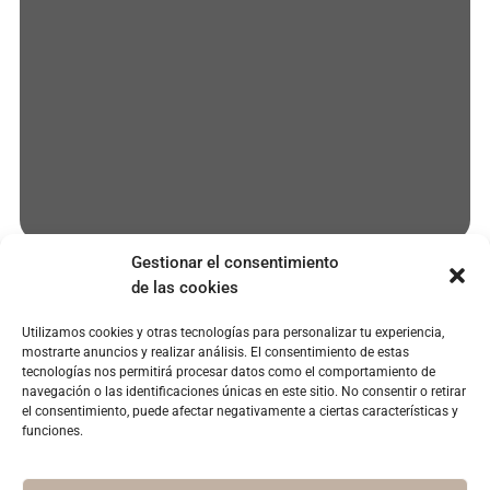
Gestionar el consentimiento
de las cookies
Utilizamos cookies y otras tecnologías para personalizar tu experiencia,
EMPRESA
SERVICIOS
POLÍTICAS
mostrarte anuncios y realizar análisis. El consentimiento de estas
paciente@clinicaoroa.com
Quienes
Microcarillas
Aviso legal
tecnologías nos permitirá procesar datos como el comportamiento de
somos
dentales
navegación o las identificaciones únicas en este sitio. No consentir o retirar
915 77
Política de
el consentimiento, puede afectar negativamente a ciertas características y
67 47
Instalaciones
Blanqueamiento
privacidad
funciones.
dental
Instagram
Casos
Política de
reales
Invisalign
cookies