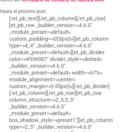
Hasta el próximo post.
[/et_pb_text][/et_pb_column][/et_pb_row]
[et_pb_row _builder_version=»4.6.0″
_module_preset=»default»
custom_padding=»||53px|||»][et_pb_column
type=»4_4″ _builder_version=»4.6.0″
_module_preset=»default»][et_pb_divider
color=»#556987″ divider_style=»dotted»
_builder_version=»4.6.0″
_module_preset=»default» width=»67%»
module_alignment=»center»
custom_margin=»||-35px|||»][/et_pb_divider]
[/et_pb_column][/et_pb_row][et_pb_row
column_structure=»2_5,3_5″
_builder_version=»4.6.0″
_module_preset=»default»
box_shadow_style=»preset1″][et_pb_column
type=»2_5″ _builder_version=»4.6.0″