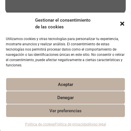
Gestionar el consentimiento
de las cookies
Utilizamos cookies y otras tecnologías para personalizar tu experiencia,
EMPRESA
SERVICIOS
POLÍTICAS
mostrarte anuncios y realizar análisis. El consentimiento de estas
paciente@clinicaoroa.com
Quienes
Microcarillas
Aviso legal
tecnologías nos permitirá procesar datos como el comportamiento de
somos
dentales
navegación o las identificaciones únicas en este sitio. No consentir o retirar
915 77
Política de
el consentimiento, puede afectar negativamente a ciertas características y
67 47
Instalaciones
Blanqueamiento
privacidad
funciones.
dental
Instagram
Casos
Política de
reales
Invisalign
cookies
Aceptar
Implantes
Denegar
1
Ver preferencias
Copyright © Clínicas Oroa 2025. Todos los derechos reservados.Diseño Mariana Martínez.
Política de cookies
Política de privacidad
Aviso legal