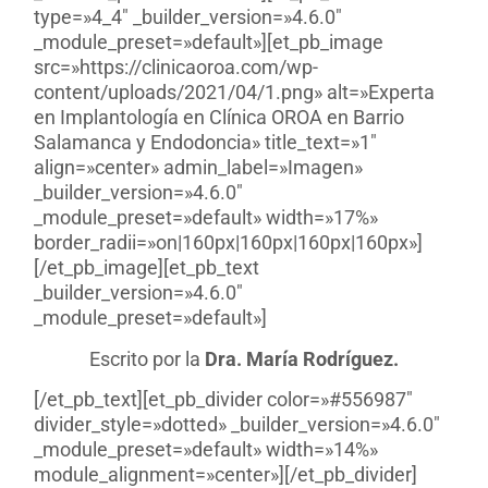
type=»4_4″ _builder_version=»4.6.0″
_module_preset=»default»][et_pb_image
src=»https://clinicaoroa.com/wp-
content/uploads/2021/04/1.png» alt=»Experta
en Implantología en Clínica OROA en Barrio
Salamanca y Endodoncia» title_text=»1″
align=»center» admin_label=»Imagen»
_builder_version=»4.6.0″
_module_preset=»default» width=»17%»
border_radii=»on|160px|160px|160px|160px»]
[/et_pb_image][et_pb_text
_builder_version=»4.6.0″
_module_preset=»default»]
Escrito por la
Dra. María Rodríguez.
[/et_pb_text][et_pb_divider color=»#556987″
divider_style=»dotted» _builder_version=»4.6.0″
_module_preset=»default» width=»14%»
module_alignment=»center»][/et_pb_divider]