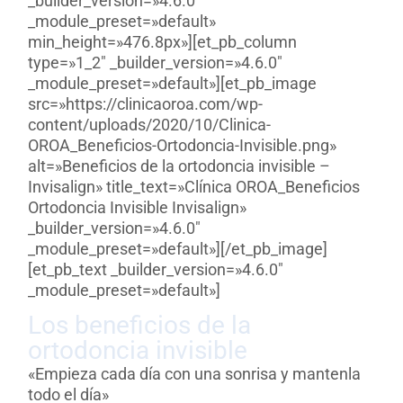
_builder_version=»4.6.0″
_module_preset=»default»
min_height=»476.8px»][et_pb_column
type=»1_2″ _builder_version=»4.6.0″
_module_preset=»default»][et_pb_image
src=»https://clinicaoroa.com/wp-
content/uploads/2020/10/Clinica-
OROA_Beneficios-Ortodoncia-Invisible.png»
alt=»Beneficios de la ortodoncia invisible –
Invisalign» title_text=»Clínica OROA_Beneficios
Ortodoncia Invisible Invisalign»
_builder_version=»4.6.0″
_module_preset=»default»][/et_pb_image]
[et_pb_text _builder_version=»4.6.0″
_module_preset=»default»]
Los beneficios de la
ortodoncia invisible
«Empieza cada día con una sonrisa y mantenla
todo el día»