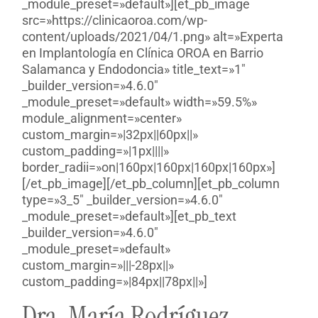
_module_preset=»default»][et_pb_image
src=»https://clinicaoroa.com/wp-
content/uploads/2021/04/1.png» alt=»Experta
en Implantología en Clínica OROA en Barrio
Salamanca y Endodoncia» title_text=»1″
_builder_version=»4.6.0″
_module_preset=»default» width=»59.5%»
module_alignment=»center»
custom_margin=»|32px||60px||»
custom_padding=»|1px||||»
border_radii=»on|160px|160px|160px|160px»]
[/et_pb_image][/et_pb_column][et_pb_column
type=»3_5″ _builder_version=»4.6.0″
_module_preset=»default»][et_pb_text
_builder_version=»4.6.0″
_module_preset=»default»
custom_margin=»|||-28px||»
custom_padding=»|84px||78px||»]
Dra. María Rodríguez