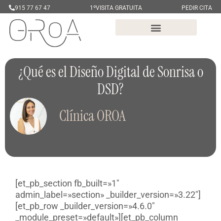
915 77 67 47
1ºVISITA GRATUITA
PEDIR CITA
¿Qué es el Diseño Digital de Sonrisa o
DSD?
Clínica OROA
[et_pb_section fb_built=»1″
admin_label=»section» _builder_version=»3.22″]
[et_pb_row _builder_version=»4.6.0″
_module_preset=»default»][et_pb_column