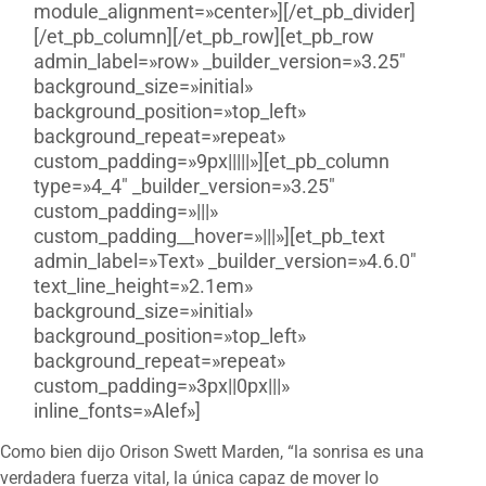
module_alignment=»center»][/et_pb_divider]
[/et_pb_column][/et_pb_row][et_pb_row
admin_label=»row» _builder_version=»3.25″
background_size=»initial»
background_position=»top_left»
background_repeat=»repeat»
custom_padding=»9px|||||»][et_pb_column
type=»4_4″ _builder_version=»3.25″
custom_padding=»|||»
custom_padding__hover=»|||»][et_pb_text
admin_label=»Text» _builder_version=»4.6.0″
text_line_height=»2.1em»
background_size=»initial»
background_position=»top_left»
background_repeat=»repeat»
custom_padding=»3px||0px|||»
inline_fonts=»Alef»]
Como bien dijo Orison Swett Marden, “la sonrisa es una
verdadera fuerza vital, la única capaz de mover lo