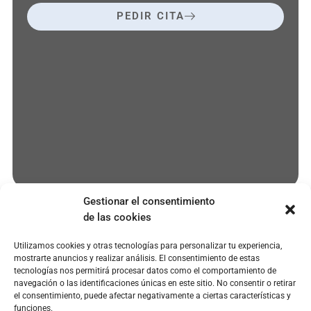
PEDIR CITA
Gestionar el consentimiento
de las cookies
Utilizamos cookies y otras tecnologías para personalizar tu experiencia,
EMPRESA
SERVICIOS
POLÍTICAS
mostrarte anuncios y realizar análisis. El consentimiento de estas
paciente@clinicaoroa.com
Quienes
Microcarillas
Aviso legal
tecnologías nos permitirá procesar datos como el comportamiento de
somos
dentales
navegación o las identificaciones únicas en este sitio. No consentir o retirar
915 77
Política de
el consentimiento, puede afectar negativamente a ciertas características y
67 47
Instalaciones
Blanqueamiento
privacidad
funciones.