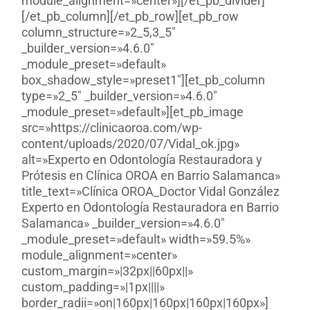
module_alignment=»center»][/et_pb_divider]
[/et_pb_column][/et_pb_row][et_pb_row
column_structure=»2_5,3_5″
_builder_version=»4.6.0″
_module_preset=»default»
box_shadow_style=»preset1″][et_pb_column
type=»2_5″ _builder_version=»4.6.0″
_module_preset=»default»][et_pb_image
src=»https://clinicaoroa.com/wp-
content/uploads/2020/07/Vidal_ok.jpg»
alt=»Experto en Odontología Restauradora y
Prótesis en Clínica OROA en Barrio Salamanca»
title_text=»Clínica OROA_Doctor Vidal González
Experto en Odontología Restauradora en Barrio
Salamanca» _builder_version=»4.6.0″
_module_preset=»default» width=»59.5%»
module_alignment=»center»
custom_margin=»|32px||60px||»
custom_padding=»|1px||||»
border_radii=»on|160px|160px|160px|160px»]