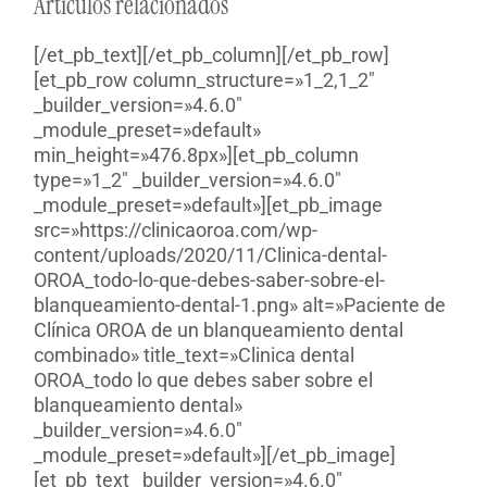
Artículos relacionados
[/et_pb_text][/et_pb_column][/et_pb_row]
[et_pb_row column_structure=»1_2,1_2″
_builder_version=»4.6.0″
_module_preset=»default»
min_height=»476.8px»][et_pb_column
type=»1_2″ _builder_version=»4.6.0″
_module_preset=»default»][et_pb_image
src=»https://clinicaoroa.com/wp-
content/uploads/2020/11/Clinica-dental-
OROA_todo-lo-que-debes-saber-sobre-el-
blanqueamiento-dental-1.png» alt=»Paciente de
Clínica OROA de un blanqueamiento dental
combinado» title_text=»Clinica dental
OROA_todo lo que debes saber sobre el
blanqueamiento dental»
_builder_version=»4.6.0″
_module_preset=»default»][/et_pb_image]
[et_pb_text _builder_version=»4.6.0″