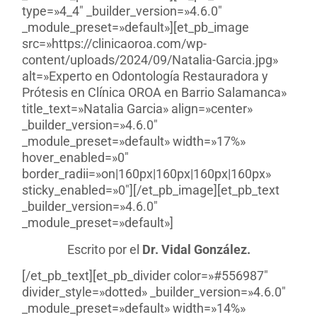
type=»4_4″ _builder_version=»4.6.0″
_module_preset=»default»][et_pb_image
src=»https://clinicaoroa.com/wp-
content/uploads/2024/09/Natalia-Garcia.jpg»
alt=»Experto en Odontología Restauradora y
Prótesis en Clínica OROA en Barrio Salamanca»
title_text=»Natalia Garcia» align=»center»
_builder_version=»4.6.0″
_module_preset=»default» width=»17%»
hover_enabled=»0″
border_radii=»on|160px|160px|160px|160px»
sticky_enabled=»0″][/et_pb_image][et_pb_text
_builder_version=»4.6.0″
_module_preset=»default»]
Escrito por el
Dr. Vidal González.
[/et_pb_text][et_pb_divider color=»#556987″
divider_style=»dotted» _builder_version=»4.6.0″
_module_preset=»default» width=»14%»