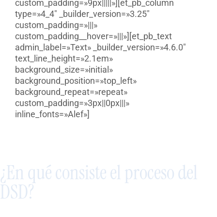
custom_padding=»9px|||||»][et_pb_column
type=»4_4″ _builder_version=»3.25″
custom_padding=»|||»
custom_padding__hover=»|||»][et_pb_text
admin_label=»Text» _builder_version=»4.6.0″
text_line_height=»2.1em»
background_size=»initial»
background_position=»top_left»
background_repeat=»repeat»
custom_padding=»3px||0px|||»
inline_fonts=»Alef»]
¿En qué consiste el proceso del
DSD?