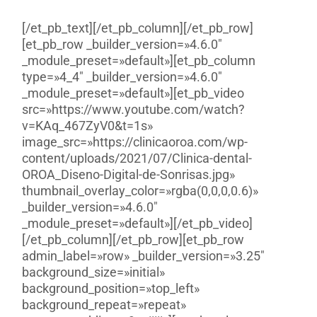
[/et_pb_text][/et_pb_column][/et_pb_row]
[et_pb_row _builder_version=»4.6.0″
_module_preset=»default»][et_pb_column
type=»4_4″ _builder_version=»4.6.0″
_module_preset=»default»][et_pb_video
src=»https://www.youtube.com/watch?
v=KAq_467ZyV0&t=1s»
image_src=»https://clinicaoroa.com/wp-
content/uploads/2021/07/Clinica-dental-
OROA_Diseno-Digital-de-Sonrisas.jpg»
thumbnail_overlay_color=»rgba(0,0,0,0.6)»
_builder_version=»4.6.0″
_module_preset=»default»][/et_pb_video]
[/et_pb_column][/et_pb_row][et_pb_row
admin_label=»row» _builder_version=»3.25″
background_size=»initial»
background_position=»top_left»
background_repeat=»repeat»