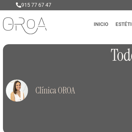
915 77 67 47
INICIO
ESTÉT
Tod
Clínica OROA