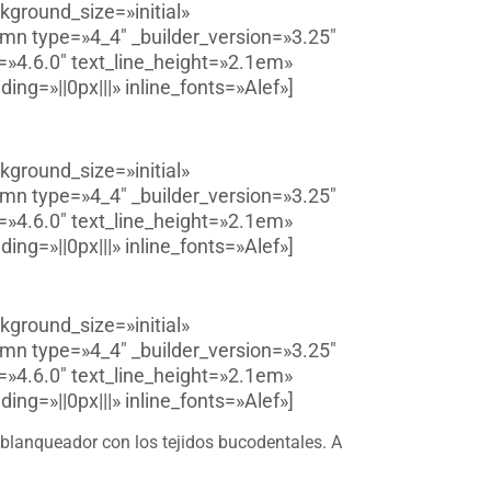
kground_size=»initial»
mn type=»4_4″ _builder_version=»3.25″
=»4.6.0″ text_line_height=»2.1em»
g=»||0px|||» inline_fonts=»Alef»]
kground_size=»initial»
mn type=»4_4″ _builder_version=»3.25″
=»4.6.0″ text_line_height=»2.1em»
g=»||0px|||» inline_fonts=»Alef»]
kground_size=»initial»
mn type=»4_4″ _builder_version=»3.25″
=»4.6.0″ text_line_height=»2.1em»
g=»||0px|||» inline_fonts=»Alef»]
l blanqueador con los tejidos bucodentales. A