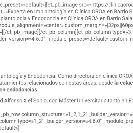
e_preset=»default»][et_pb_image src=»https://clinicaor
t=»Experta en Implantología en Clínica OROA en Barrio S
plantologia y Endodoncia en Clínica OROA en Barrio Sal
odule_alignment=»center» custom_margin=»|32px||60px||
][/et_pb_image][/et_pb_column][et_pb_column type=»3_5
der_version=»4.6.0″ _module_preset=»default» custom_ma
lantología y Endodoncia. Como directora en clínica ORO
 tratamientos relacionados con estas áreas, desde
la colac
uen endodoncias.
d Alfonso X el Sabio, con Máster Universitario tanto en
et_pb_row column_structure=»1_2,1_2″ _builder_version=»
column type=»1_2″ _builder_version=»4.6.0″ _module_pre
efault»]