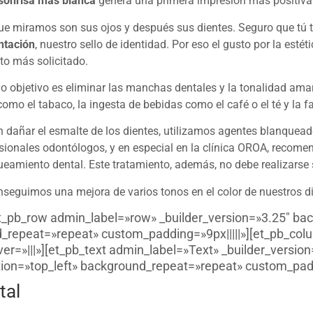
 sonrisa más blanca
genera una primera impresión más positiva
e miramos son sus ojos y después sus dientes. Seguro que tú t
ntación
, nuestro sello de identidad. Por eso el gusto por la estét
to más solicitado.
objetivo es eliminar las manchas dentales y la tonalidad amar
omo el tabaco, la ingesta de bebidas como el café o el té y la fal
sin dañar el esmalte de los dientes, utilizamos agentes blanque
fesionales odontólogos, y en especial en la clínica OROA, recom
eamiento dental. Este tratamiento, además, no debe realizarse si
nseguimos una mejora de varios tonos en el color de nuestros di
t_pb_row admin_label=»row» _builder_version=»3.25″ bac
_repeat=»repeat» custom_padding=»9px|||||»][et_pb_colu
=»|||»][et_pb_text admin_label=»Text» _builder_version
ion=»top_left» background_repeat=»repeat» custom_paddin
tal