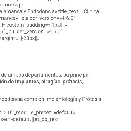
oa.com/wp-
alamanca y Endodoncia» title_text=»Clínica
amanca» _builder_version=»4.6.0″
» custom_padding=»|1px||||»
″ _builder_version=»4.6.0″
rgin=»|||-28px||»
A de ambos departamentos, su principal
ión de implantes, cirugías, prótesis,
 Endodoncia como en Implantología y Prótesis
4.6.0″ _module_preset=»default»
set=»default»][et_pb_text