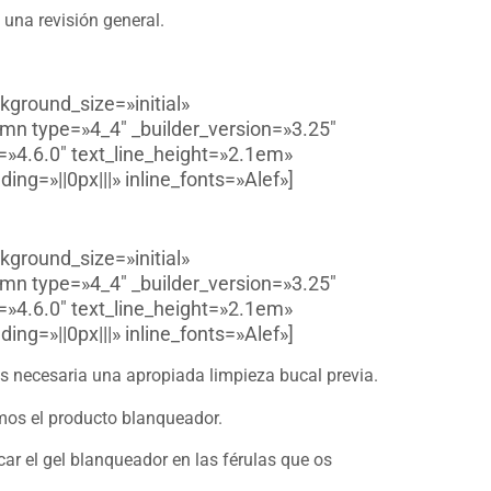
una revisión general.
kground_size=»initial»
mn type=»4_4″ _builder_version=»3.25″
=»4.6.0″ text_line_height=»2.1em»
g=»||0px|||» inline_fonts=»Alef»]
kground_size=»initial»
mn type=»4_4″ _builder_version=»3.25″
=»4.6.0″ text_line_height=»2.1em»
g=»||0px|||» inline_fonts=»Alef»]
s necesaria una apropiada limpieza bucal previa.
mos el producto blanqueador.
r el gel blanqueador en las férulas que os