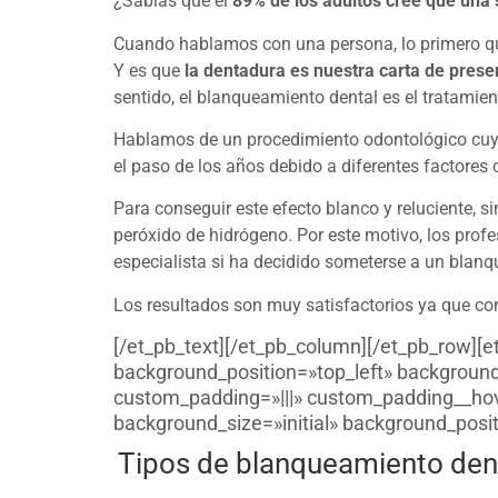
¿Sabías que el
89% de los adultos cree que una
Cuando hablamos con una persona, lo primero qu
Y es que
la dentadura es nuestra carta de prese
sentido, el blanqueamiento dental es el tratamien
Hablamos de un procedimiento odontológico cuyo 
el paso de los años debido a diferentes factores c
Para conseguir este efecto blanco y reluciente, 
peróxido de hidrógeno. Por este motivo, los pro
especialista si ha decidido someterse a un blanqu
Los resultados son muy satisfactorios ya que co
[/et_pb_text][/et_pb_column][/et_pb_row][e
background_position=»top_left» background
custom_padding=»|||» custom_padding__hover
background_size=»initial» background_posit
Tipos de blanqueamiento den