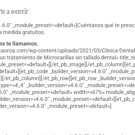
e a sonreír
4.6.0″ _module_preset=»default»]Cuéntanos qué te preocu
a medida gratuitos.
ros te llamamos.
inicaoroa.com/wp-content/uploads/2021/03/Clinica-Dental
n tratamiento de Microcarillas sin tallado dental» title_
dule_preset=»default»][/et_pb_image][/et_pb_column][et
efault»][et_pb_code _builder_version=»4.6.0″ _module_p
e][/et_pb_column][/et_pb_row][et_pb_row _builder_versi
type=»4_4″ _builder_version=»4.6.0″ _module_preset=»def
4.6.0″ _module_preset=»default» width=»67%» module_alig
ilder_version=»4.6.0″ _module_preset=»default»][et_pb_c
der_version=»4.6.0″ _module_preset=»default»]