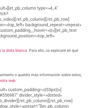
ault»][et_pb_column type=»4_4″
atch?
_video][/et_pb_column][/et_pb_row]
ion=»top_left» background_repeat=»repeat»
custom_padding__hover=»|||»][et_pb_text
ckground_position=»top_left»
 la dieta blanca
. Para ello, os explicaré en qué
ueamiento o queréis más información sobre estos,
estra web.
ult» custom_padding=»||53px|||»]
»#556987″ divider_style=»dotted»
b_divider][/et_pb_column][/et_pb_row]
adow_style=»preset1″][et_pb_column