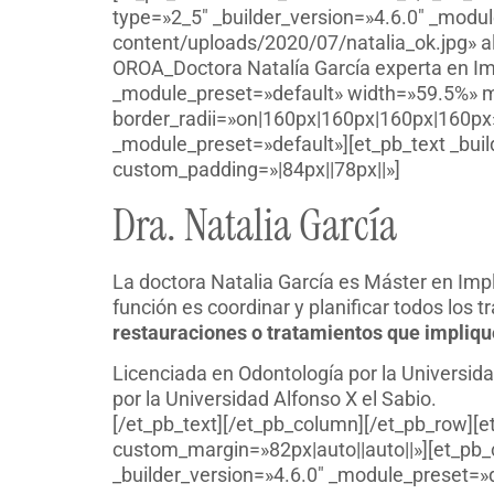
type=»2_5″ _builder_version=»4.6.0″ _modul
content/uploads/2020/07/natalia_ok.jpg» al
OROA_Doctora Natalía García experta en Im
_module_preset=»default» width=»59.5%» m
border_radii=»on|160px|160px|160px|160px»
_module_preset=»default»][et_pb_text _buil
custom_padding=»|84px||78px||»]
Dra. Natalia García
La doctora Natalia García es Máster en Imp
función es coordinar y planificar todos los
restauraciones o tratamientos que impliq
Licenciada en Odontología por la Universida
por la Universidad Alfonso X el Sabio.
[/et_pb_text][/et_pb_column][/et_pb_row][
custom_margin=»82px|auto||auto||»][et_pb_
_builder_version=»4.6.0″ _module_preset=»d