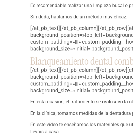
Es recomendable realizar una limpieza bucal o pr
Sin duda, hablamos de un método muy eficaz.
[/et_pb_text][/et_pb_column][/et_pb_row][e
background_position=»top_left» background
custom_padding=»|||» custom_padding__hover
background_size=»initial» background_posit
Blanqueamiento dental comb
[/et_pb_text][/et_pb_column][/et_pb_row][e
background_position=»top_left» background
custom_padding=»|||» custom_padding__hover
background_size=»initial» background_posit
En esta ocasión, el tratamiento se
realiza en la c
En la clínica, tomamos medidas de la dentadura 
En este vídeo te enseñamos los materiales que u
lleváis a casa.