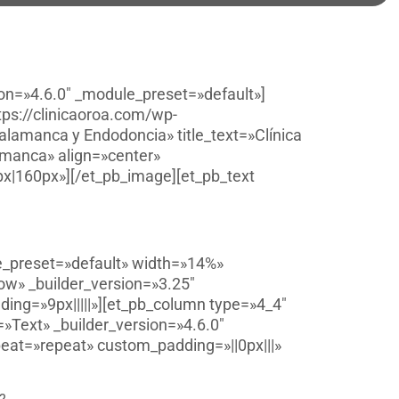
ion=»4.6.0″ _module_preset=»default»]
tps://clinicaoroa.com/wp-
alamanca y Endodoncia» title_text=»Clínica
amanca» align=»center»
px|160px»][/et_pb_image][et_pb_text
le_preset=»default» width=»14%»
ow» _builder_version=»3.25″
ing=»9px|||||»][et_pb_column type=»4_4″
»Text» _builder_version=»4.6.0″
peat=»repeat» custom_padding=»||0px|||»