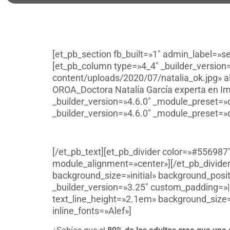
[et_pb_section fb_built=»1″ admin_label=»s
[et_pb_column type=»4_4″ _builder_version
content/uploads/2020/07/natalia_ok.jpg» al
OROA_Doctora Natalía García experta en Im
_builder_version=»4.6.0″ _module_preset=»
_builder_version=»4.6.0″ _module_preset=»d
[/et_pb_text][et_pb_divider color=»#556987
module_alignment=»center»][/et_pb_divider
background_size=»initial» background_posi
_builder_version=»3.25″ custom_padding=»||
text_line_height=»2.1em» background_size=
inline_fonts=»Alef»]