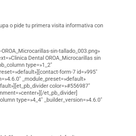
pa o pide tu primera visita informativa con
-OROA_Microcarillas-sin-tallado_003.png»
text=»Clinica Dental OROA_Microcarillas sin
_pb_column type=»1_2″
reset=»default»][contact-form-7 id=»995″
on=»4.6.0″ _module_preset=»default»
ault»][et_pb_divider color=»#556987″
nment=»center»][/et_pb_divider]
olumn type=»4_4″ _builder_version=»4.6.0″