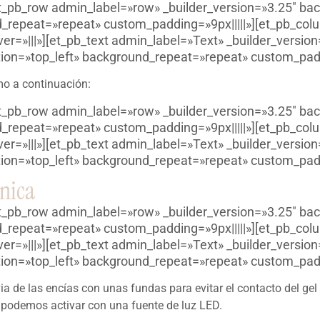
t_pb_row admin_label=»row» _builder_version=»3.25″ bac
_repeat=»repeat» custom_padding=»9px|||||»][et_pb_colu
=»|||»][et_pb_text admin_label=»Text» _builder_version
ion=»top_left» background_repeat=»repeat» custom_paddin
mo a continuación:
t_pb_row admin_label=»row» _builder_version=»3.25″ bac
_repeat=»repeat» custom_padding=»9px|||||»][et_pb_colu
=»|||»][et_pb_text admin_label=»Text» _builder_version
ion=»top_left» background_repeat=»repeat» custom_paddin
nica
t_pb_row admin_label=»row» _builder_version=»3.25″ bac
_repeat=»repeat» custom_padding=»9px|||||»][et_pb_colu
=»|||»][et_pb_text admin_label=»Text» _builder_version
ion=»top_left» background_repeat=»repeat» custom_paddin
ia de las encías con unas fundas para evitar el contacto del ge
z, podemos activar con una fuente de luz LED.