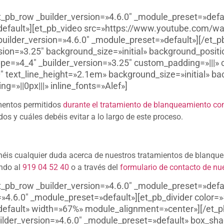
et_pb_row _builder_version=»4.6.0″ _module_preset=»def
»default»][et_pb_video src=»https://www.youtube.com/w
lder_version=»4.6.0″ _module_preset=»default»][/et_pb
sion=»3.25″ background_size=»initial» background_posit
pe=»4_4″ _builder_version=»3.25″ custom_padding=»|||» 
″ text_line_height=»2.1em» background_size=»initial» ba
»||0px|||» inline_fonts=»Alef»]
imentos permitidos
durante el tratamiento de blanqueamiento con
s y cuáles debéis evitar a lo largo de este proceso.
tenéis cualquier duda acerca de nuestros tratamientos de blanq
ndo al
919 04 52 40
o a través del
formulario de contacto de nu
t_pb_row _builder_version=»4.6.0″ _module_preset=»defa
»4.6.0″ _module_preset=»default»][et_pb_divider color=
default» width=»67%» module_alignment=»center»][/et_p
ilder_version=»4.6.0″ _module_preset=»default» box_sh