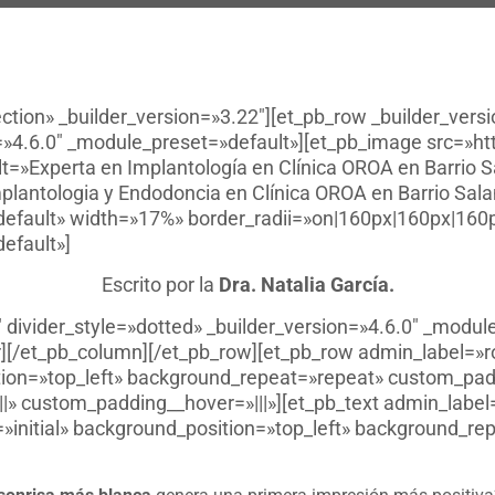
ection» _builder_version=»3.22″][et_pb_row _builder_vers
=»4.6.0″ _module_preset=»default»][et_pb_image src=»ht
t=»Experta en Implantología en Clínica OROA en Barrio S
plantologia y Endodoncia en Clínica OROA en Barrio Sal
default» width=»17%» border_radii=»on|160px|160px|160
efault»]
Escrito por la
Dra. Natalia García.
″ divider_style=»dotted» _builder_version=»4.6.0″ _modu
][/et_pb_column][/et_pb_row][et_pb_row admin_label=»r
tion=»top_left» background_repeat=»repeat» custom_padd
|» custom_padding__hover=»|||»][et_pb_text admin_label=
»initial» background_position=»top_left» background_re