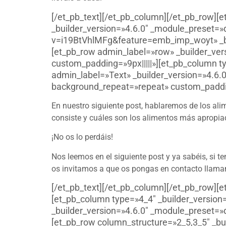
[/et_pb_text][/et_pb_column][/et_pb_row][
_builder_version=»4.6.0″ _module_preset=
v=i19BtVhlMFg&feature=emb_imp_woyt» _bui
[et_pb_row admin_label=»row» _builder_ver
custom_padding=»9px|||||»][et_pb_column ty
admin_label=»Text» _builder_version=»4.6.0
background_repeat=»repeat» custom_padding=
En nuestro siguiente post, hablaremos de los al
consiste y cuáles son los alimentos más apropiado
¡No os lo perdáis!
Nos leemos en el siguiente post y ya sabéis, si 
os invitamos a que os pongas en contacto llama
[/et_pb_text][/et_pb_column][/et_pb_row][e
[et_pb_column type=»4_4″ _builder_version=
_builder_version=»4.6.0″ _module_preset=»
[et_pb_row column_structure=»2_5,3_5″ _bu