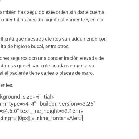
?
ambién has seguido este orden sin darte cuenta.
ica dental ha crecido significativamente y, en ese
illenta que nuestros dientes van adquiriendo con
ta de higiene bucal, entre otros.
adores seguros con una concentración elevada de
endamos que el paciente acuda siempre a su
 el paciente tiene caries o placas de sarro.
entes.
kground_size=»initial»
mn type=»4_4″ _builder_version=»3.25″
=»4.6.0″ text_line_height=»2.1em»
g=»||0px|||» inline_fonts=»Alef»]