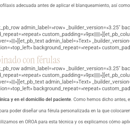
ofilaxis adecuada antes de aplicar el blanqueamiento, así como 
t_pb_row admin_label=»row» _builder_version=»3.25″ bac
_repeat=»repeat» custom_padding=»9px|||||»][et_pb_colu
=»|||»][et_pb_text admin_label=»Text» _builder_version
ion=»top_left» background_repeat=»repeat» custom_paddin
inado con férulas
t_pb_row admin_label=»row» _builder_version=»3.25″ bac
_repeat=»repeat» custom_padding=»9px|||||»][et_pb_colu
=»|||»][et_pb_text admin_label=»Text» _builder_version
ion=»top_left» background_repeat=»repeat» custom_paddin
línica y en el domicilio del paciente
. Como hemos dicho antes, e
para poder diseñar una férula personalizada en la que colocare
tilizamos en OROA para esta técnica y os explicamos cómo aplica