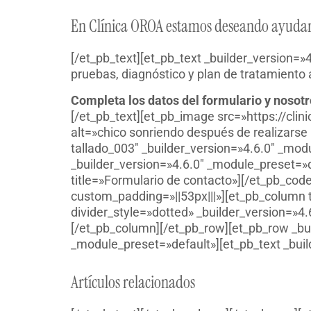
En Clínica OROA estamos deseando ayudart
[/et_pb_text][et_pb_text _builder_version=»
pruebas, diagnóstico y plan de tratamiento 
Completa los datos del formulario y nosot
[/et_pb_text][et_pb_image src=»https://cl
alt=»chico sonriendo después de realizarse u
tallado_003″ _builder_version=»4.6.0″ _mo
_builder_version=»4.6.0″ _module_preset=»d
title=»Formulario de contacto»][/et_pb_cod
custom_padding=»||53px|||»][et_pb_column 
divider_style=»dotted» _builder_version=»
[/et_pb_column][/et_pb_row][et_pb_row _bu
_module_preset=»default»][et_pb_text _buil
Artículos relacionados