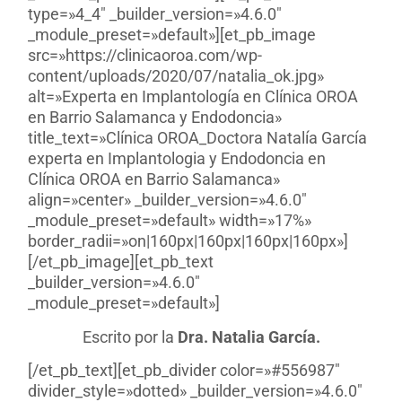
type=»4_4″ _builder_version=»4.6.0″
_module_preset=»default»][et_pb_image
src=»https://clinicaoroa.com/wp-
content/uploads/2020/07/natalia_ok.jpg»
alt=»Experta en Implantología en Clínica OROA
en Barrio Salamanca y Endodoncia»
title_text=»Clínica OROA_Doctora Natalía García
experta en Implantologia y Endodoncia en
Clínica OROA en Barrio Salamanca»
align=»center» _builder_version=»4.6.0″
_module_preset=»default» width=»17%»
border_radii=»on|160px|160px|160px|160px»]
[/et_pb_image][et_pb_text
_builder_version=»4.6.0″
_module_preset=»default»]
Escrito por la
Dra. Natalia García.
[/et_pb_text][et_pb_divider color=»#556987″
divider_style=»dotted» _builder_version=»4.6.0″