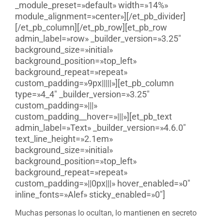
_module_preset=»default» width=»14%»
module_alignment=»center»][/et_pb_divider]
[/et_pb_column][/et_pb_row][et_pb_row
admin_label=»row» _builder_version=»3.25″
background_size=»initial»
background_position=»top_left»
background_repeat=»repeat»
custom_padding=»9px|||||»][et_pb_column
type=»4_4″ _builder_version=»3.25″
custom_padding=»|||»
custom_padding__hover=»|||»][et_pb_text
admin_label=»Text» _builder_version=»4.6.0″
text_line_height=»2.1em»
background_size=»initial»
background_position=»top_left»
background_repeat=»repeat»
custom_padding=»||0px|||» hover_enabled=»0″
inline_fonts=»Alef» sticky_enabled=»0″]
Muchas personas lo ocultan, lo mantienen en secreto