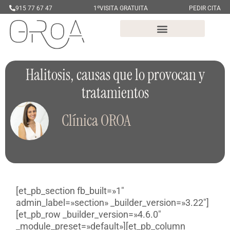
915 77 67 47
1ºVISITA GRATUITA
PEDIR CITA
Halitosis, causas que lo provocan y
tratamientos
Clínica OROA
[et_pb_section fb_built=»1″
admin_label=»section» _builder_version=»3.22″]
[et_pb_row _builder_version=»4.6.0″
_module_preset=»default»][et_pb_column