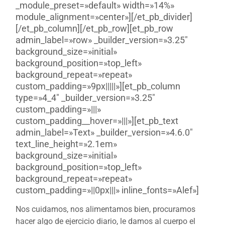
_module_preset=»default» width=»14%»
module_alignment=»center»][/et_pb_divider]
[/et_pb_column][/et_pb_row][et_pb_row
admin_label=»row» _builder_version=»3.25″
background_size=»initial»
background_position=»top_left»
background_repeat=»repeat»
custom_padding=»9px|||||»][et_pb_column
type=»4_4″ _builder_version=»3.25″
custom_padding=»|||»
custom_padding__hover=»|||»][et_pb_text
admin_label=»Text» _builder_version=»4.6.0″
text_line_height=»2.1em»
background_size=»initial»
background_position=»top_left»
background_repeat=»repeat»
custom_padding=»||0px|||» inline_fonts=»Alef»]
Nos cuidamos, nos alimentamos bien, procuramos
hacer algo de ejercicio diario, le damos al cuerpo el