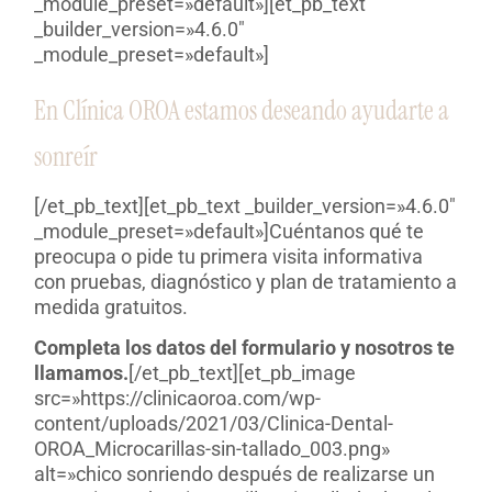
_module_preset=»default»][et_pb_text
_builder_version=»4.6.0″
_module_preset=»default»]
En Clínica OROA estamos deseando ayudarte a
sonreír
[/et_pb_text][et_pb_text _builder_version=»4.6.0″
_module_preset=»default»]Cuéntanos qué te
preocupa o pide tu primera visita informativa
con pruebas, diagnóstico y plan de tratamiento a
medida gratuitos.
Completa los datos del formulario y nosotros te
llamamos.
[/et_pb_text][et_pb_image
src=»https://clinicaoroa.com/wp-
content/uploads/2021/03/Clinica-Dental-
OROA_Microcarillas-sin-tallado_003.png»
alt=»chico sonriendo después de realizarse un