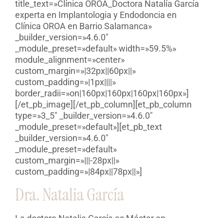
title_text=»Clínica OROA_Doctora Natalía García
experta en Implantologia y Endodoncia en
Clínica OROA en Barrio Salamanca»
_builder_version=»4.6.0″
_module_preset=»default» width=»59.5%»
module_alignment=»center»
custom_margin=»|32px||60px||»
custom_padding=»|1px||||»
border_radii=»on|160px|160px|160px|160px»]
[/et_pb_image][/et_pb_column][et_pb_column
type=»3_5″ _builder_version=»4.6.0″
_module_preset=»default»][et_pb_text
_builder_version=»4.6.0″
_module_preset=»default»
custom_margin=»|||-28px||»
custom_padding=»|84px||78px||»]
Dra. Natalia García