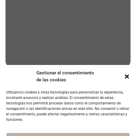
Gestionar el consentimiento
de las cookies
Utilizamos cookies y otras tecnologías para personalizar tu experiencia,
EMPRESA
SERVICIOS
POLÍTICAS
mostrarte anuncios y realizar análisis. El consentimiento de estas
paciente@clinicaoroa.com
Quienes
Microcarillas
Aviso legal
tecnologías nos permitirá procesar datos como el comportamiento de
somos
dentales
navegación o las identificaciones únicas en este sitio. No consentir o retirar
915 77
Política de
el consentimiento, puede afectar negativamente a ciertas características y
67 47
Instalaciones
Blanqueamiento
privacidad
funciones.
dental
Instagram
Casos
Política de