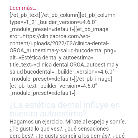
Leer más…
[/et_pb_text][/et_pb_column][et_pb_column
type=»1_2″ _builder_version=»4.6.0″
_module_preset=»default»][et_pb_image
src=»https://clinicaoroa.com/wp-
content/uploads/2022/03/clinica-dental-
OROA_autoestima-y-salud-bucodental.png»
alt=»Estética dental y autoestima»
title_text=»clinica dental OROA_autoestima y
salud bucodental» _builder_version=»4.6.0″
_module_preset=»default»][/et_pb_image]
[et_pb_text _builder_version=»4.6.0″
_module_preset=»default»]
¿La estética dental influye en
nuestra autoestima?
Hagamos un ejercicio. Mírate al espejo y sonríe.
¿Te gusta lo que ves?, ¿qué sensaciones
percibes?, ¿te gusta sonreír a los demás?, ¿qué