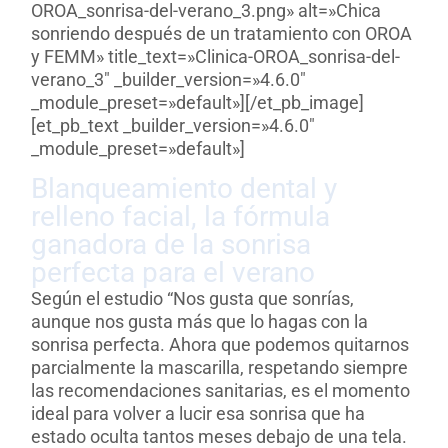
OROA_sonrisa-del-verano_3.png» alt=»Chica
sonriendo después de un tratamiento con OROA
y FEMM» title_text=»Clinica-OROA_sonrisa-del-
verano_3″ _builder_version=»4.6.0″
_module_preset=»default»][/et_pb_image]
[et_pb_text _builder_version=»4.6.0″
_module_preset=»default»]
Blanqueamiento dental y
relleno facial, la fórmula
ganadora de la sonrisa
perfecta para el verano
Según el estudio “Nos gusta que sonrías,
aunque nos gusta más que lo hagas con la
sonrisa perfecta. Ahora que podemos quitarnos
parcialmente la mascarilla, respetando siempre
las recomendaciones sanitarias, es el momento
ideal para volver a lucir esa sonrisa que ha
estado oculta tantos meses debajo de una tela.