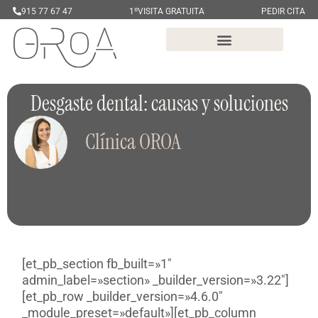
915 77 67 47
1ºVISITA GRATUITA
PEDIR CITA
Desgaste dental: causas y soluciones
Clínica OROA
[et_pb_section fb_built=»1″
admin_label=»section» _builder_version=»3.22″]
[et_pb_row _builder_version=»4.6.0″
_module_preset=»default»][et_pb_column