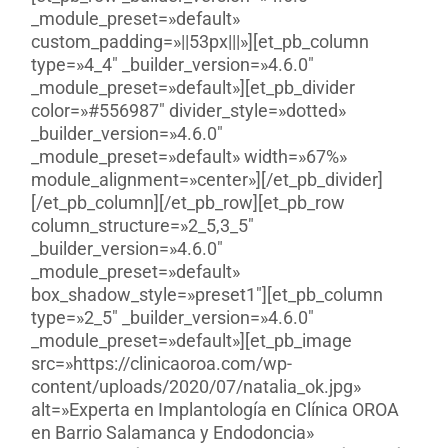
_module_preset=»default»
custom_padding=»||53px|||»][et_pb_column
type=»4_4″ _builder_version=»4.6.0″
_module_preset=»default»][et_pb_divider
color=»#556987″ divider_style=»dotted»
_builder_version=»4.6.0″
_module_preset=»default» width=»67%»
module_alignment=»center»][/et_pb_divider]
[/et_pb_column][/et_pb_row][et_pb_row
column_structure=»2_5,3_5″
_builder_version=»4.6.0″
_module_preset=»default»
box_shadow_style=»preset1″][et_pb_column
type=»2_5″ _builder_version=»4.6.0″
_module_preset=»default»][et_pb_image
src=»https://clinicaoroa.com/wp-
content/uploads/2020/07/natalia_ok.jpg»
alt=»Experta en Implantología en Clínica OROA
en Barrio Salamanca y Endodoncia»