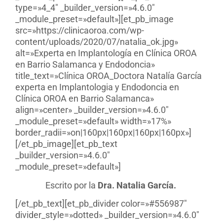
type=»4_4″ _builder_version=»4.6.0″
_module_preset=»default»][et_pb_image
src=»https://clinicaoroa.com/wp-
content/uploads/2020/07/natalia_ok.jpg»
alt=»Experta en Implantología en Clínica OROA
en Barrio Salamanca y Endodoncia»
title_text=»Clínica OROA_Doctora Natalía García
experta en Implantologia y Endodoncia en
Clínica OROA en Barrio Salamanca»
align=»center» _builder_version=»4.6.0″
_module_preset=»default» width=»17%»
border_radii=»on|160px|160px|160px|160px»]
[/et_pb_image][et_pb_text
_builder_version=»4.6.0″
_module_preset=»default»]
Escrito por la
Dra. Natalia García.
[/et_pb_text][et_pb_divider color=»#556987″
divider_style=»dotted» _builder_version=»4.6.0″