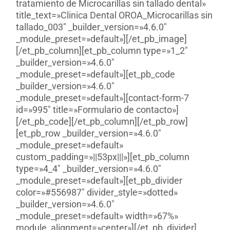
tratamiento de Microcarillas sin tallado dental»
title_text=»Clinica Dental OROA_Microcarillas sin
tallado_003″ _builder_version=»4.6.0″
_module_preset=»default»][/et_pb_image]
[/et_pb_column][et_pb_column type=»1_2″
_builder_version=»4.6.0″
_module_preset=»default»][et_pb_code
_builder_version=»4.6.0″
_module_preset=»default»][contact-form-7
id=»995″ title=»Formulario de contacto»]
[/et_pb_code][/et_pb_column][/et_pb_row]
[et_pb_row _builder_version=»4.6.0″
_module_preset=»default»
custom_padding=»||53px|||»][et_pb_column
type=»4_4″ _builder_version=»4.6.0″
_module_preset=»default»][et_pb_divider
color=»#556987″ divider_style=»dotted»
_builder_version=»4.6.0″
_module_preset=»default» width=»67%»
module_alignment=»center»][/et_pb_divider]