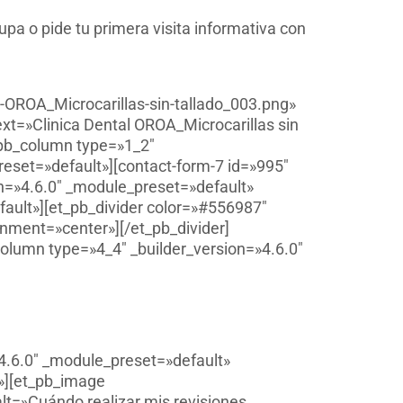
pa o pide tu primera visita informativa con
-OROA_Microcarillas-sin-tallado_003.png»
text=»Clinica Dental OROA_Microcarillas sin
_pb_column type=»1_2″
reset=»default»][contact-form-7 id=»995″
on=»4.6.0″ _module_preset=»default»
ault»][et_pb_divider color=»#556987″
nment=»center»][/et_pb_divider]
olumn type=»4_4″ _builder_version=»4.6.0″
4.6.0″ _module_preset=»default»
»][et_pb_image
t=»Cuándo realizar mis revisiones