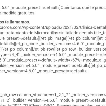
4.6.0″ _module_preset=»default»]Cuéntanos qué te preocu
a medida gratuitos.
ros te llamamos.
inicaoroa.com/wp-content/uploads/2021/03/Clinica-Dental
n tratamiento de Microcarillas sin tallado dental» title_
dule_preset=»default»][/et_pb_image][/et_pb_column][et
efault»][et_pb_code _builder_version=»4.6.0″ _module_p
e][/et_pb_column][/et_pb_row][et_pb_row _builder_versi
type=»4_4″ _builder_version=»4.6.0″ _module_preset=»def
4.6.0″ _module_preset=»default» width=»67%» module_alig
ilder_version=»4.6.0″ _module_preset=»default»][et_pb_c
der_version=»4.6.0″ _module_preset=»default»]
et_pb_row column_structure=»1_2,1_2″ _builder_version=»
1_2″ _builder_version=»4.6.0″ _module_preset=»default
ploads/2021/01/Clinica-OROA_Revisiones-anuales.png» al