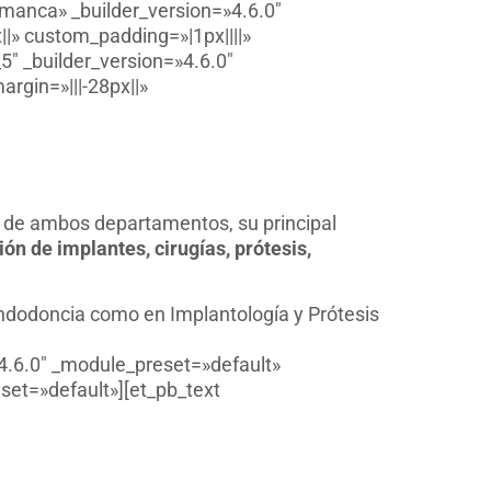
amanca» _builder_version=»4.6.0″
» custom_padding=»|1px||||»
″ _builder_version=»4.6.0″
rgin=»|||-28px||»
A de ambos departamentos, su principal
ión de implantes, cirugías, prótesis,
 Endodoncia como en Implantología y Prótesis
4.6.0″ _module_preset=»default»
set=»default»][et_pb_text