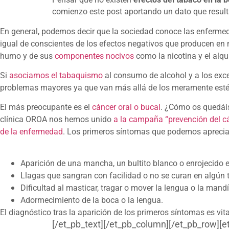
comienzo este post aportando un dato que result
En general, podemos decir que la sociedad conoce las enferm
igual de conscientes de los efectos negativos que producen en 
humo y de sus
componentes nocivos
como la nicotina y el alqui
Si
asociamos el tabaquismo
al consumo de alcohol y a los exce
problemas mayores ya que van más allá de los meramente esté
El más preocupante es el
cáncer oral o bucal
. ¿Cómo os quedái
clínica OROA nos hemos unido
a la campaña “prevención del cá
de la enfermedad
. Los primeros síntomas que podemos apreciar
Aparición de una mancha, un bultito blanco o enrojecido e
Llagas que sangran con facilidad o no se curan en algún t
Dificultad al masticar, tragar o mover la lengua o la mand
Adormecimiento de la boca o la lengua.
El diagnóstico tras la aparición de los primeros síntomas es vita
[/et_pb_text][/et_pb_column][/et_pb_row][