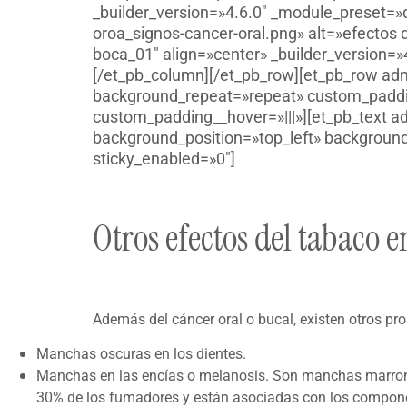
_builder_version=»4.6.0″ _module_preset=»
oroa_signos-cancer-oral.png» alt=»efectos de
boca_01″ align=»center» _builder_version=
[/et_pb_column][/et_pb_row][et_pb_row adm
background_repeat=»repeat» custom_padding
custom_padding__hover=»|||»][et_pb_text ad
background_position=»top_left» background
sticky_enabled=»0″]
Otros efectos del tabaco e
Además del cáncer oral o bucal, existen otros pr
Manchas oscuras en los dientes.
Manchas en las encías o melanosis. Son manchas marrones 
30% de los fumadores y están asociadas con los compo