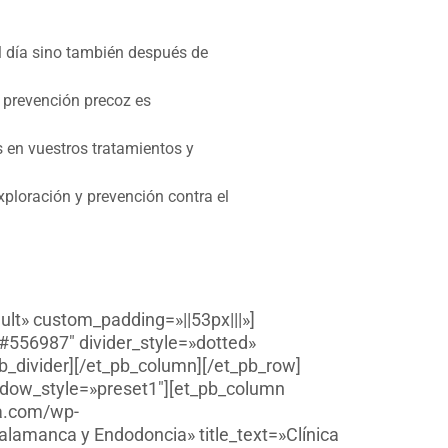
al día sino también después de
 prevención precoz es
 en vuestros tratamientos y
xploración y prevención contra el
ult» custom_padding=»||53px|||»]
»#556987″ divider_style=»dotted»
b_divider][/et_pb_column][/et_pb_row]
adow_style=»preset1″][et_pb_column
oa.com/wp-
alamanca y Endodoncia» title_text=»Clínica