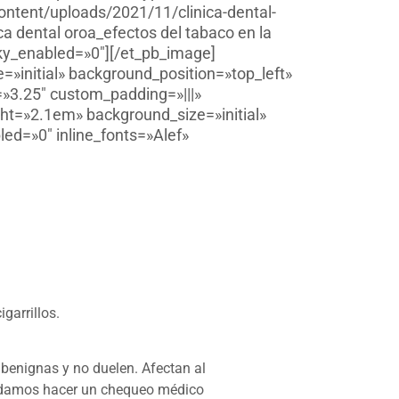
ontent/uploads/2021/11/clinica-dental-
ca dental oroa_efectos del tabaco en la
cky_enabled=»0″][/et_pb_image]
»initial» background_position=»top_left»
=»3.25″ custom_padding=»|||»
ght=»2.1em» background_size=»initial»
ed=»0″ inline_fonts=»Alef»
garrillos.
 benignas y no duelen. Afectan al
ndamos hacer un chequeo médico