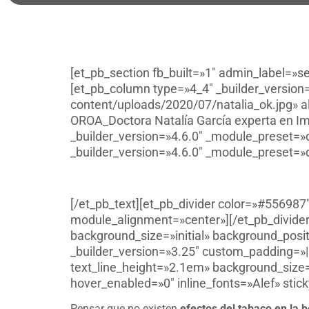
[et_pb_section fb_built=»1″ admin_label=»s
[et_pb_column type=»4_4″ _builder_version
content/uploads/2020/07/natalia_ok.jpg» al
OROA_Doctora Natalía García experta en Im
_builder_version=»4.6.0″ _module_preset=»
_builder_version=»4.6.0″ _module_preset=»d
[/et_pb_text][et_pb_divider color=»#556987
module_alignment=»center»][/et_pb_divider
background_size=»initial» background_posi
_builder_version=»3.25″ custom_padding=»||
text_line_height=»2.1em» background_size=
hover_enabled=»0″ inline_fonts=»Alef» stic
Pensar que no existen
efectos del tabaco en la 