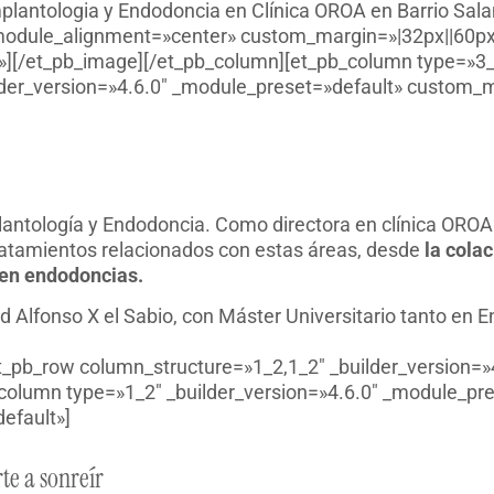
plantologia y Endodoncia en Clínica OROA en Barrio Sal
odule_alignment=»center» custom_margin=»|32px||60px||
][/et_pb_image][/et_pb_column][et_pb_column type=»3_5
der_version=»4.6.0″ _module_preset=»default» custom_ma
lantología y Endodoncia. Como directora en clínica ORO
 tratamientos relacionados con estas áreas, desde
la colac
uen endodoncias.
d Alfonso X el Sabio, con Máster Universitario tanto en
et_pb_row column_structure=»1_2,1_2″ _builder_version=»
column type=»1_2″ _builder_version=»4.6.0″ _module_pre
efault»]
e a sonreír