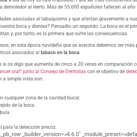
a demoledor al leerlo. Más de 55.000 españoles fallecen al añ
edades asociadas al tabaquismo y que afectan gravemente a nu
nuestra boca y dientes? Pensadlo un segundo. La boca es el prin
trán y, por tanto, es la primera que sufre las consecuencias.
sos, en esta época navideña que se avecina debemos ser más pr
ticos asociados al
tabaco en la boca
.
s si os digo que aumenta de cinco a 20 veces en comparación 
ncer oral” junto al Consejo de Dentistas
con el objetivo de
dete
 a simple vista son:
n cualquier zona de la cavidad bucal.
ejido de la boca.
íbula.
l para la detección precoz.
et_pb_row _builder_version=»4.6.0″ _module_preset=»def