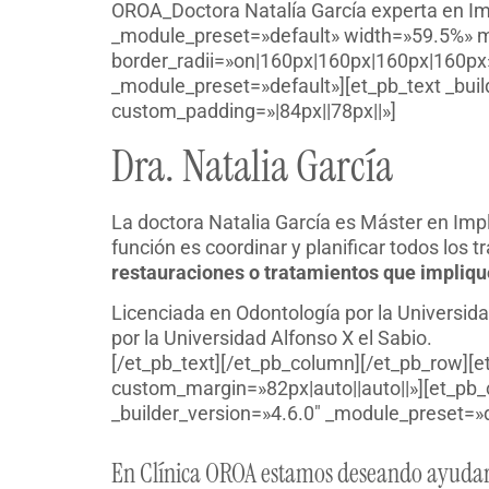
OROA_Doctora Natalía García experta en Im
_module_preset=»default» width=»59.5%» m
border_radii=»on|160px|160px|160px|160px»
_module_preset=»default»][et_pb_text _buil
custom_padding=»|84px||78px||»]
Dra. Natalia García
La doctora Natalia García es Máster en Imp
función es coordinar y planificar todos los
restauraciones o tratamientos que impliq
Licenciada en Odontología por la Universida
por la Universidad Alfonso X el Sabio.
[/et_pb_text][/et_pb_column][/et_pb_row][
custom_margin=»82px|auto||auto||»][et_pb_
_builder_version=»4.6.0″ _module_preset=»d
En Clínica OROA estamos deseando ayudart