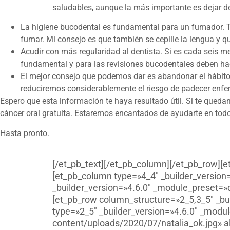
saludables, aunque la más importante es dejar d
La higiene bucodental es fundamental para un fumador. Tan
fumar. Mi consejo es que también se cepille la lengua y que
Acudir con más regularidad al dentista. Si es cada seis 
fundamental y para las revisiones bucodentales deben h
El mejor consejo que podemos dar es abandonar el hábito
reduciremos considerablemente el riesgo de padecer enf
Espero que esta información te haya resultado útil. Si te queda
cáncer oral gratuita. Estaremos encantados de ayudarte en todo
Hasta pronto.
[/et_pb_text][/et_pb_column][/et_pb_row][e
[et_pb_column type=»4_4″ _builder_version=
_builder_version=»4.6.0″ _module_preset=»
[et_pb_row column_structure=»2_5,3_5″ _bu
type=»2_5″ _builder_version=»4.6.0″ _modul
content/uploads/2020/07/natalia_ok.jpg» al