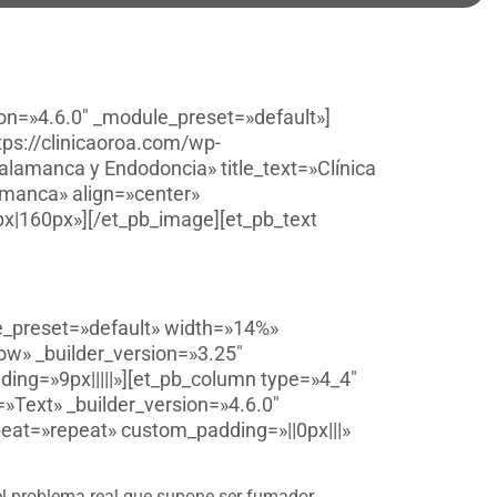
ion=»4.6.0″ _module_preset=»default»]
tps://clinicaoroa.com/wp-
alamanca y Endodoncia» title_text=»Clínica
amanca» align=»center»
px|160px»][/et_pb_image][et_pb_text
le_preset=»default» width=»14%»
ow» _builder_version=»3.25″
ing=»9px|||||»][et_pb_column type=»4_4″
»Text» _builder_version=»4.6.0″
peat=»repeat» custom_padding=»||0px|||»
el problema real que supone ser fumador,