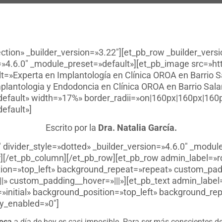
ection» _builder_version=»3.22″][et_pb_row _builder_vers
=»4.6.0″ _module_preset=»default»][et_pb_image src=»ht
t=»Experta en Implantología en Clínica OROA en Barrio S
plantologia y Endodoncia en Clínica OROA en Barrio Sal
default» width=»17%» border_radii=»on|160px|160px|160
efault»]
Escrito por la
Dra. Natalia García.
″ divider_style=»dotted» _builder_version=»4.6.0″ _modu
][/et_pb_column][/et_pb_row][et_pb_row admin_label=»r
tion=»top_left» background_repeat=»repeat» custom_padd
|» custom_padding__hover=»|||»][et_pb_text admin_label=
»initial» background_position=»top_left» background_re
ky_enabled=»0″]
boca
a día de hoy es casi imposible. Para ser más conscientes d