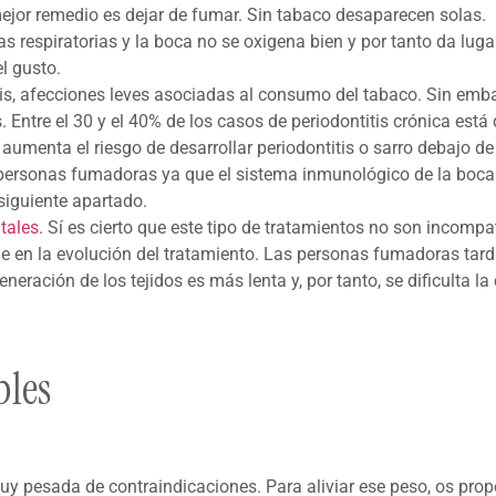
ejor remedio es dejar de fumar. Sin tabaco desaparecen solas.
vías respiratorias y la boca no se oxigena bien y por tanto da lug
l gusto.
is, afecciones leves asociadas al consumo del tabaco. Sin emb
. Entre el 30 y el 40% de los casos de periodontitis crónica est
y aumenta el riesgo de desarrollar periodontitis o sarro debajo d
personas fumadoras ya que el sistema inmunológico de la boca s
 siguiente apartado.
tales
. Sí es cierto que este tipo de tratamientos no son incompa
e en la evolución del tratamiento. Las personas fumadoras tard
neración de los tejidos es más lenta y, por tanto, se dificulta l
bles
y pesada de contraindicaciones. Para aliviar ese peso, os pr