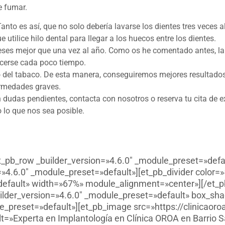
e fumar.
to es así, que no solo debería lavarse los dientes tres veces 
 utilice hilo dental para llegar a los huecos entre los dientes.
meses mejor que una vez al año. Como os he comentado antes, la
acerse cada poco tiempo.
 del tabaco. De esta manera, conseguiremos mejores resultados
ermedades graves.
n dudas pendientes, contacta con nosotros o reserva tu cita de e
 lo que nos sea posible.
t_pb_row _builder_version=»4.6.0″ _module_preset=»defa
»4.6.0″ _module_preset=»default»][et_pb_divider color=
default» width=»67%» module_alignment=»center»][/et_p
ilder_version=»4.6.0″ _module_preset=»default» box_sh
e_preset=»default»][et_pb_image src=»https://clinicaor
t=»Experta en Implantología en Clínica OROA en Barrio S