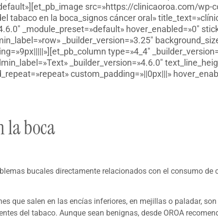
default»][et_pb_image src=»https://clinicaoroa.com/wp-c
l tabaco en la boca_signos cáncer oral» title_text=»clíni
»4.6.0″ _module_preset=»default» hover_enabled=»0″ sti
in_label=»row» _builder_version=»3.25″ background_size=
=»9px|||||»][et_pb_column type=»4_4″ _builder_version
min_label=»Text» _builder_version=»4.6.0″ text_line_hei
_repeat=»repeat» custom_padding=»||0px|||» hover_enabl
n la boca
oblemas bucales directamente relacionados con el consumo de ci
que salen en las encías inferiores, en mejillas o paladar, son
nentes del tabaco. Aunque sean benignas, desde OROA recome