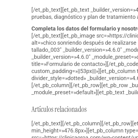
[/et_pb_text][et_pb_text _builder_version=»
pruebas, diagnóstico y plan de tratamiento 
Completa los datos del formulario y nosot
[/et_pb_text][et_pb_image src=»https://cl
alt=»chico sonriendo después de realizarse u
tallado_003″ _builder_version=»4.6.0″ _mo
_builder_version=»4.6.0″ _module_preset=»d
title=»Formulario de contacto»][/et_pb_cod
custom_padding=»||53px|||»][et_pb_column 
divider_style=»dotted» _builder_version=»
[/et_pb_column][/et_pb_row][et_pb_row _bu
_module_preset=»default»][et_pb_text _buil
Artículos relacionados
[/et_pb_text][/et_pb_column][/et_pb_row][
min_height=»476.8px»][et_pb_column type=»
src=»https://clinicaoroa.com/wp-content/u