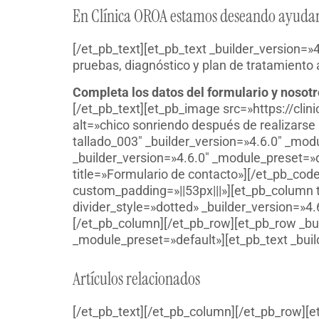
En Clínica OROA estamos deseando ayudart
[/et_pb_text][et_pb_text _builder_version=»
pruebas, diagnóstico y plan de tratamiento 
Completa los datos del formulario y nosot
[/et_pb_text][et_pb_image src=»https://cl
alt=»chico sonriendo después de realizarse u
tallado_003″ _builder_version=»4.6.0″ _mo
_builder_version=»4.6.0″ _module_preset=»d
title=»Formulario de contacto»][/et_pb_cod
custom_padding=»||53px|||»][et_pb_column 
divider_style=»dotted» _builder_version=»
[/et_pb_column][/et_pb_row][et_pb_row _bu
_module_preset=»default»][et_pb_text _buil
Artículos relacionados
[/et_pb_text][/et_pb_column][/et_pb_row][