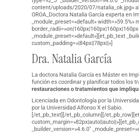
type=»2_5″ _builder_version=»4.6.0″ _modul
content/uploads/2020/07/natalia_ok.jpg» al
OROA_Doctora Natalía García experta en Im
_module_preset=»default» width=»59.5%» m
border_radii=»on|160px|160px|160px|160px»
_module_preset=»default»][et_pb_text _buil
custom_padding=»|84px||78px||»]
Dra. Natalia García
La doctora Natalia García es Máster en Imp
función es coordinar y planificar todos los
restauraciones o tratamientos que impliq
Licenciada en Odontología por la Universida
por la Universidad Alfonso X el Sabio.
[/et_pb_text][/et_pb_column][/et_pb_row][
custom_margin=»82px|auto||auto||»][et_pb_
_builder_version=»4.6.0″ _module_preset=»d