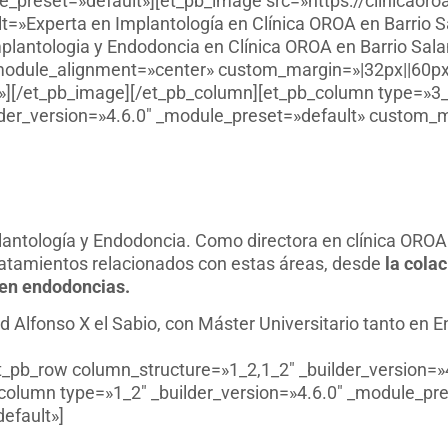
e_preset=»default»][et_pb_image src=»https://clinicaor
t=»Experta en Implantología en Clínica OROA en Barrio S
plantologia y Endodoncia en Clínica OROA en Barrio Sal
odule_alignment=»center» custom_margin=»|32px||60px||
][/et_pb_image][/et_pb_column][et_pb_column type=»3_5
der_version=»4.6.0″ _module_preset=»default» custom_ma
lantología y Endodoncia. Como directora en clínica ORO
 tratamientos relacionados con estas áreas, desde
la colac
uen endodoncias.
d Alfonso X el Sabio, con Máster Universitario tanto en
et_pb_row column_structure=»1_2,1_2″ _builder_version=»
column type=»1_2″ _builder_version=»4.6.0″ _module_pre
efault»]