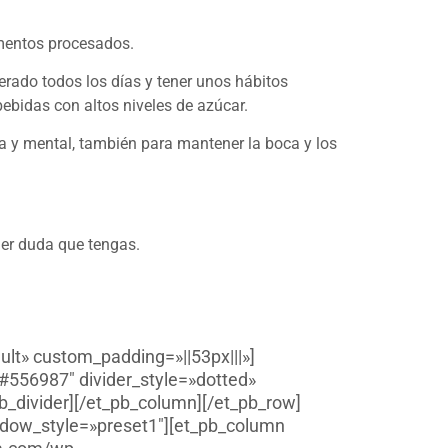
imentos procesados.
erado todos los días y tener unos hábitos
bebidas con altos niveles de azúcar.
ica y mental, también para mantener la boca y los
ier duda que tengas.
ult» custom_padding=»||53px|||»]
»#556987″ divider_style=»dotted»
b_divider][/et_pb_column][/et_pb_row]
adow_style=»preset1″][et_pb_column