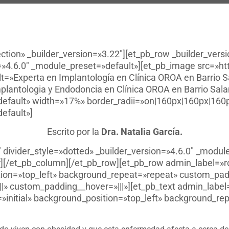
ection» _builder_version=»3.22″][et_pb_row _builder_vers
=»4.6.0″ _module_preset=»default»][et_pb_image src=»ht
t=»Experta en Implantología en Clínica OROA en Barrio S
plantologia y Endodoncia en Clínica OROA en Barrio Sal
default» width=»17%» border_radii=»on|160px|160px|160
efault»]
Escrito por la
Dra. Natalia García.
″ divider_style=»dotted» _builder_version=»4.6.0″ _modu
][/et_pb_column][/et_pb_row][et_pb_row admin_label=»r
tion=»top_left» background_repeat=»repeat» custom_padd
|» custom_padding__hover=»|||»][et_pb_text admin_label=
»initial» background_position=»top_left» background_re