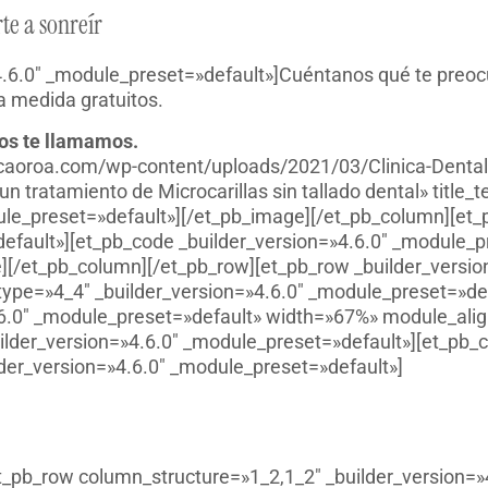
e a sonreír
4.6.0″ _module_preset=»default»]Cuéntanos qué te preocu
a medida gratuitos.
ros te llamamos.
inicaoroa.com/wp-content/uploads/2021/03/Clinica-Dental
n tratamiento de Microcarillas sin tallado dental» title_
dule_preset=»default»][/et_pb_image][/et_pb_column][et
efault»][et_pb_code _builder_version=»4.6.0″ _module_p
e][/et_pb_column][/et_pb_row][et_pb_row _builder_versi
type=»4_4″ _builder_version=»4.6.0″ _module_preset=»def
4.6.0″ _module_preset=»default» width=»67%» module_alig
ilder_version=»4.6.0″ _module_preset=»default»][et_pb_c
der_version=»4.6.0″ _module_preset=»default»]
et_pb_row column_structure=»1_2,1_2″ _builder_version=»