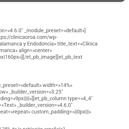
ion=»4.6.0″ _module_preset=»default»]
tps://clinicaoroa.com/wp-
alamanca y Endodoncia» title_text=»Clínica
amanca» align=»center»
px|160px»][/et_pb_image][et_pb_text
le_preset=»default» width=»14%»
ow» _builder_version=»3.25″
ing=»9px|||||»][et_pb_column type=»4_4″
»Text» _builder_version=»4.6.0″
peat=»repeat» custom_padding=»||0px|||»