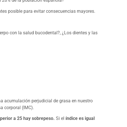
l 28% de la población española?
ntes posible para evitar consecuencias mayores.
erpo con la salud bucodental?, ¿Los dientes y las
na acumulación perjudicial de grasa en nuestro
sa corporal (IMC).
uperior a 25 hay sobrepeso.
Si el
índice es igual