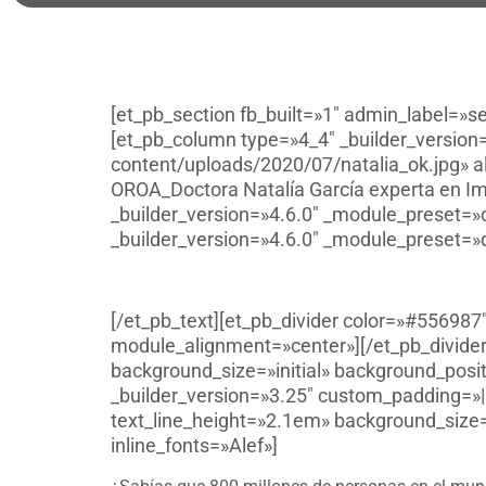
[et_pb_section fb_built=»1″ admin_label=»s
[et_pb_column type=»4_4″ _builder_version
content/uploads/2020/07/natalia_ok.jpg» al
OROA_Doctora Natalía García experta en Im
_builder_version=»4.6.0″ _module_preset=»
_builder_version=»4.6.0″ _module_preset=»d
[/et_pb_text][et_pb_divider color=»#556987
module_alignment=»center»][/et_pb_divider
background_size=»initial» background_posi
_builder_version=»3.25″ custom_padding=»||
text_line_height=»2.1em» background_size=
inline_fonts=»Alef»]