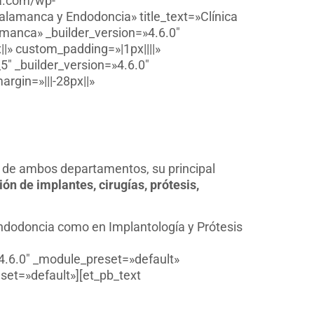
oa.com/wp-
alamanca y Endodoncia» title_text=»Clínica
amanca» _builder_version=»4.6.0″
» custom_padding=»|1px||||»
″ _builder_version=»4.6.0″
rgin=»|||-28px||»
A de ambos departamentos, su principal
ión de implantes, cirugías, prótesis,
 Endodoncia como en Implantología y Prótesis
4.6.0″ _module_preset=»default»
set=»default»][et_pb_text