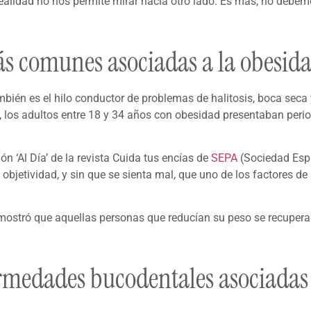
ealidad no nos permite mirar hacia otro lado. Es más, no debem
s comunes asociadas a la obesid
mbién es el hilo conductor de problemas de halitosis, boca seca
, los adultos entre 18 y 34 años con obesidad presentaban perio
ón ‘Al Día’ de la revista Cuida tus encías de
SEPA
(Sociedad Espa
 objetividad, y sin que se sienta mal, que uno de los factores d
ostró que aquellas personas que reducían su peso se recuperab
ermedades bucodentales asociadas 