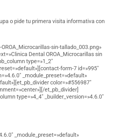
pa o pide tu primera visita informativa con
-OROA_Microcarillas-sin-tallado_003.png»
text=»Clinica Dental OROA_Microcarillas sin
_pb_column type=»1_2″
reset=»default»][contact-form-7 id=»995″
on=»4.6.0″ _module_preset=»default»
ault»][et_pb_divider color=»#556987″
nment=»center»][/et_pb_divider]
olumn type=»4_4″ _builder_version=»4.6.0″
4.6.0″ _module_preset=»default»