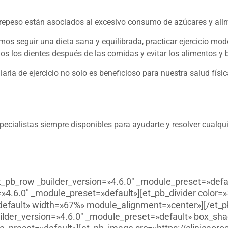
brepeso están asociados al excesivo consumo de azúcares y al
s seguir una dieta sana y equilibrada, practicar ejercicio mod
nos los dientes después de las comidas y evitar los alimentos y 
iaria de ejercicio no solo es beneficioso para nuestra salud fís
!
ecialistas siempre disponibles para ayudarte y resolver cualqu
t_pb_row _builder_version=»4.6.0″ _module_preset=»defa
»4.6.0″ _module_preset=»default»][et_pb_divider color=
default» width=»67%» module_alignment=»center»][/et_p
ilder_version=»4.6.0″ _module_preset=»default» box_sh