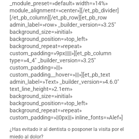
_module_preset=»default» width=»14%»
module_alignment=»center»][/et_pb_divider]
[/et_pb_column][/et_pb_row][et_pb_row
admin_label=»row» _builder_version=»3.25″
background_size=»initial»
background_position=»top_left»
background_repeat=»repeat»
custom_padding=»9px|||||»][et_pb_column
type=»4_4″ _builder_version=»3.25″
custom_padding=»|||»
custom_padding__hover=»|||»][et_pb_text
admin_label=»Text» _builder_version=»4.6.0″
text_line_height=»2.1em»
background_size=»initial»
background_position=»top_left»
background_repeat=»repeat»
custom_padding=»||0px|||» inline_fonts=»Alef»]
¿Has evitado ir al dentista o posponer la visita por el
miedo al dolor?