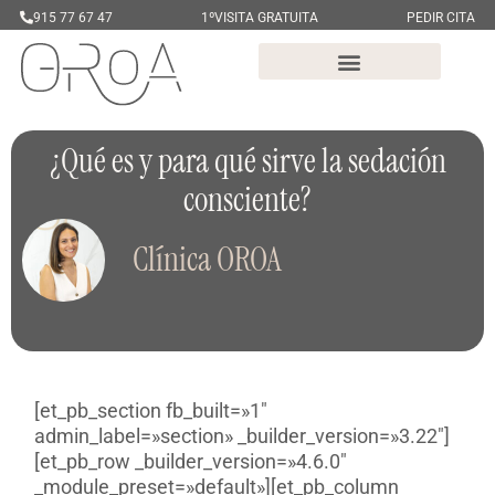
915 77 67 47
1ºVISITA GRATUITA
PEDIR CITA
¿Qué es y para qué sirve la sedación
consciente?
Clínica OROA
[et_pb_section fb_built=»1″
admin_label=»section» _builder_version=»3.22″]
[et_pb_row _builder_version=»4.6.0″
_module_preset=»default»][et_pb_column