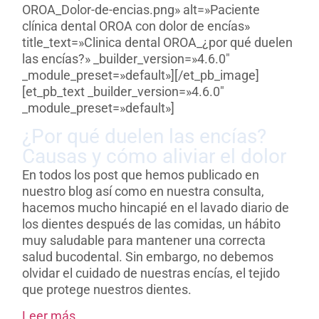
OROA_Dolor-de-encias.png» alt=»Paciente
clínica dental OROA con dolor de encías»
title_text=»Clinica dental OROA_¿por qué duelen
las encías?» _builder_version=»4.6.0″
_module_preset=»default»][/et_pb_image]
[et_pb_text _builder_version=»4.6.0″
_module_preset=»default»]
¿Por qué duelen las encías?
Causas y cómo aliviar el dolor
En todos los post que hemos publicado en
nuestro blog así como en nuestra consulta,
hacemos mucho hincapié en el lavado diario de
los dientes después de las comidas, un hábito
muy saludable para mantener una correcta
salud bucodental.
Sin embargo, no debemos
olvidar el cuidado de nuestras encías, el tejido
que protege nuestros dientes.
Leer más..