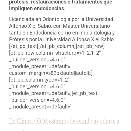
prótesis, restauraciones o tratamientos que
impliquen endodoncias.
Licenciada en Odontología por la Universidad
Alfonso X el Sabio, con Máster Universitario
tanto en Endodoncia como en Implantología y
Prótesis por la Universidad Alfonso X el Sabio.
[/et_pb_text][/et_pb_column][/et_pb_row]
[et_pb_row column_structure=»1_2,1_2″
_builder_version=»4.6.0″
_module_preset=»default»
custom_margin=»82px|auto||auto||»]
[et_pb_column type=»1_2″
_builder_version=»4.6.0″
_module_preset=»default»][et_pb_text
_builder_version=»4.6.0″
_module_preset=»default»]
En Clínica OROA estamos deseando ayudarte a