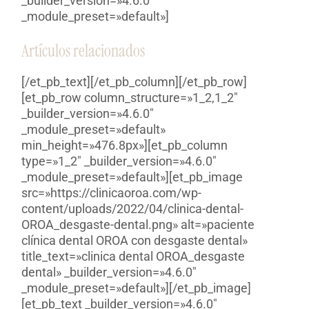
_builder_version=»4.6.0″
_module_preset=»default»]
Artículos relacionados
[/et_pb_text][/et_pb_column][/et_pb_row]
[et_pb_row column_structure=»1_2,1_2″
_builder_version=»4.6.0″
_module_preset=»default»
min_height=»476.8px»][et_pb_column
type=»1_2″ _builder_version=»4.6.0″
_module_preset=»default»][et_pb_image
src=»https://clinicaoroa.com/wp-
content/uploads/2022/04/clinica-dental-
OROA_desgaste-dental.png» alt=»paciente
clínica dental OROA con desgaste dental»
title_text=»clinica dental OROA_desgaste
dental» _builder_version=»4.6.0″
_module_preset=»default»][/et_pb_image]
[et_pb_text _builder_version=»4.6.0″