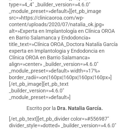
type=»4_4″ _builder_version=»4.6.0″
_module_preset=»default»][et_pb_image
src=»https://clinicaoroa.com/wp-
content/uploads/2020/07/natalia_ok.jpg»
alt=»Experta en Implantología en Clínica OROA
en Barrio Salamanca y Endodoncia»
title_text=»Clínica OROA_Doctora Natalía García
experta en Implantologia y Endodoncia en
Clínica OROA en Barrio Salamanca»
align=»center» _builder_version=»4.6.0″
_module_preset=»default» width=»17%»
border_radii=»on|160px|160px|160px|160px»]
[/et_pb_image][et_pb_text
_builder_version=»4.6.0″
_module_preset=»default»]
Escrito por la
Dra. Natalia García.
[/et_pb_text][et_pb_divider color=»#556987″
divider_style=»dotted» _builder_version=»4.6.0″