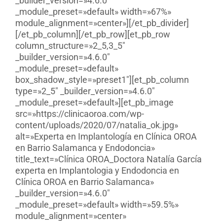
_builder_version=»4.6.0″
_module_preset=»default» width=»67%»
module_alignment=»center»][/et_pb_divider]
[/et_pb_column][/et_pb_row][et_pb_row
column_structure=»2_5,3_5″
_builder_version=»4.6.0″
_module_preset=»default»
box_shadow_style=»preset1″][et_pb_column
type=»2_5″ _builder_version=»4.6.0″
_module_preset=»default»][et_pb_image
src=»https://clinicaoroa.com/wp-
content/uploads/2020/07/natalia_ok.jpg»
alt=»Experta en Implantología en Clínica OROA
en Barrio Salamanca y Endodoncia»
title_text=»Clínica OROA_Doctora Natalía García
experta en Implantologia y Endodoncia en
Clínica OROA en Barrio Salamanca»
_builder_version=»4.6.0″
_module_preset=»default» width=»59.5%»
module_alignment=»center»