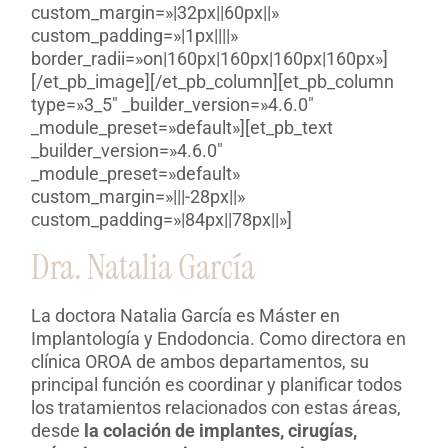
custom_margin=»|32px||60px||»
custom_padding=»|1px||||»
border_radii=»on|160px|160px|160px|160px»]
[/et_pb_image][/et_pb_column][et_pb_column
type=»3_5″ _builder_version=»4.6.0″
_module_preset=»default»][et_pb_text
_builder_version=»4.6.0″
_module_preset=»default»
custom_margin=»|||-28px||»
custom_padding=»|84px||78px||»]
Dra. Natalia García
La doctora Natalia García es Máster en
Implantología y Endodoncia. Como directora en
clínica OROA de ambos departamentos, su
principal función es coordinar y planificar todos
los tratamientos relacionados con estas áreas,
desde
la colación de implantes, cirugías,