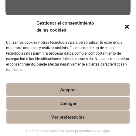
Gestionar el consentimiento
de las cookies
Utilizamos cookies y otras tecnologías para personalizar tu experiencia,
EMPRESA
SERVICIOS
POLÍTICAS
mostrarte anuncios y realizar análisis. El consentimiento de estas
paciente@clinicaoroa.com
Quienes
Microcarillas
Aviso legal
tecnologías nos permitirá procesar datos como el comportamiento de
somos
dentales
navegación o las identificaciones únicas en este sitio. No consentir o retirar
915 77
Política de
el consentimiento, puede afectar negativamente a ciertas características y
67 47
Instalaciones
Blanqueamiento
privacidad
funciones.
dental
Instagram
Casos
Política de
reales
Invisalign
cookies
Aceptar
Implantes
Denegar
1
Ver preferencias
Copyright © Clínicas Oroa 2025. Todos los derechos reservados.Diseño Mariana Martínez.
Política de cookies
Política de privacidad
Aviso legal